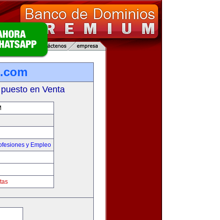
m.com
 puesto en Venta
M
ofesiones y Empleo
tas