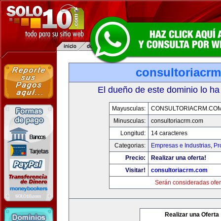
consultoriacr
El dueño de este dominio lo ha
Mayusculas:
CONSULTORIACRM.CO
Minusculas:
consultoriacrm.com
Longitud:
14 caracteres
Categorias:
Empresas e Industrias
,
Pr
Precio:
Realizar una oferta!
Visitar!
consultoriacrm.com
Serán consideradas ofer
Realizar una Oferta