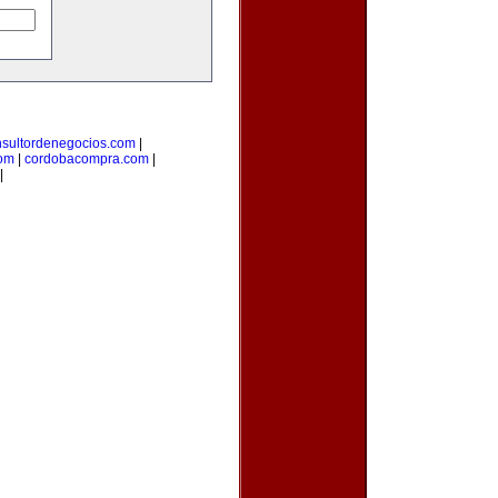
nsultordenegocios.com
|
com
|
cordobacompra.com
|
|