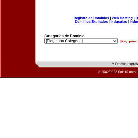
Registro de Dominios
|
Web Hosting
|
D
Dominios Expirados
|
Industrias
|
Indu
Categorías de Dominio:
[Pág. princi
** Precios expre
© 2002/2022 Solo10.com