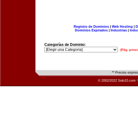
Registro de Dominios
|
Web Hosting
|
D
Dominios Expirados
|
Industrias
|
Indu
Categorías de Dominio:
[Pág. princi
** Precios expre
© 2002/2022 Solo10.com