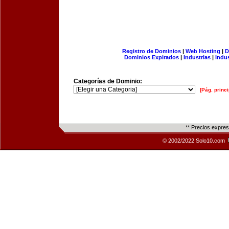
Registro de Dominios
|
Web Hosting
|
D
Dominios Expirados
|
Industrias
|
Indu
Categorías de Dominio:
[Pág. princi
** Precios expre
© 2002/2022 Solo10.com