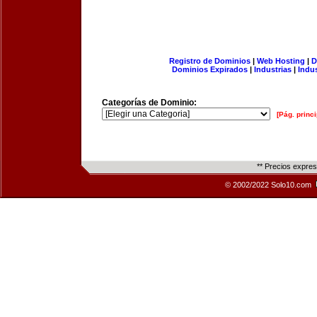
Registro de Dominios
|
Web Hosting
|
D
Dominios Expirados
|
Industrias
|
Indu
Categorías de Dominio:
[Pág. princi
** Precios expre
© 2002/2022 Solo10.com