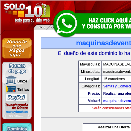
maquinasdeven
El dueño de este dominio lo ha
Mayusculas:
MAQUINASDEV
Minusculas:
maquinasdevent
Longitud:
15 caracteres
Categorias:
Ventas y Comerci
Precio:
Realizar una ofe
Visitar!
maquinasdeven
Serán consideradas ofer
Realizar una Oferta