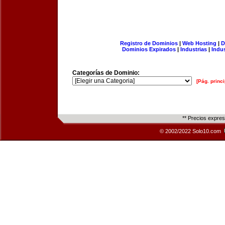
Registro de Dominios
|
Web Hosting
|
D
Dominios Expirados
|
Industrias
|
Indu
Categorías de Dominio:
[Pág. princi
** Precios expre
© 2002/2022 Solo10.com