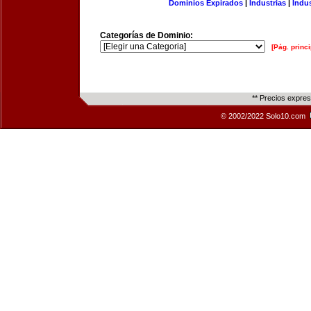
Dominios Expirados
|
Industrias
|
Indu
Categorías de Dominio:
[Pág. princi
** Precios expre
© 2002/2022 Solo10.com