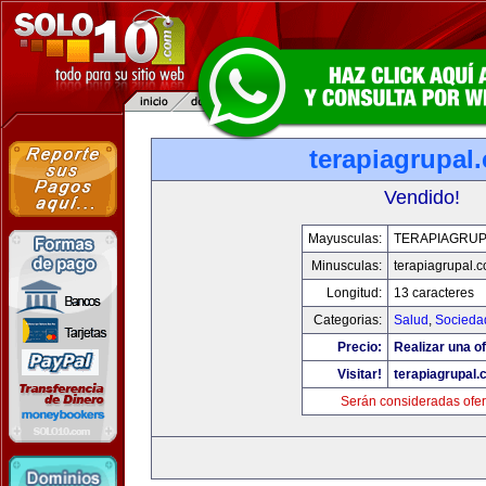
terapiagrupal
Vendido!
Mayusculas:
TERAPIAGRUP
Minusculas:
terapiagrupal.
Longitud:
13 caracteres
Categorias:
Salud
,
Socieda
Precio:
Realizar una of
Visitar!
terapiagrupal
Serán consideradas ofer