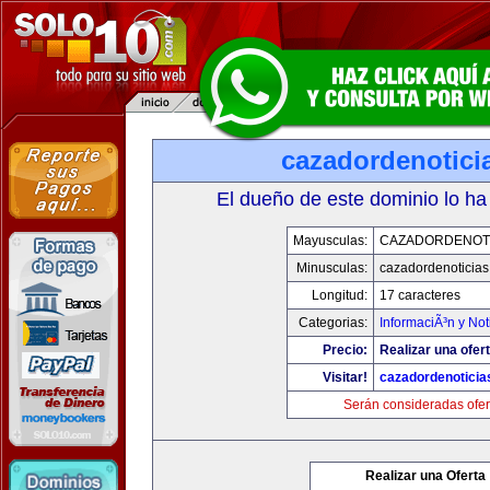
cazadordenotici
El dueño de este dominio lo ha
Mayusculas:
CAZADORDENOTI
Minusculas:
cazadordenoticia
Longitud:
17 caracteres
Categorias:
InformaciÃ³n y Not
Precio:
Realizar una ofert
Visitar!
cazadordenotici
Serán consideradas ofer
Realizar una Oferta