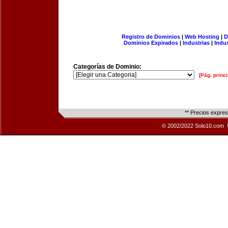
Registro de Dominios
|
Web Hosting
|
D
Dominios Expirados
|
Industrias
|
Indu
Categorías de Dominio:
[Pág. princi
** Precios expre
© 2002/2022 Solo10.com