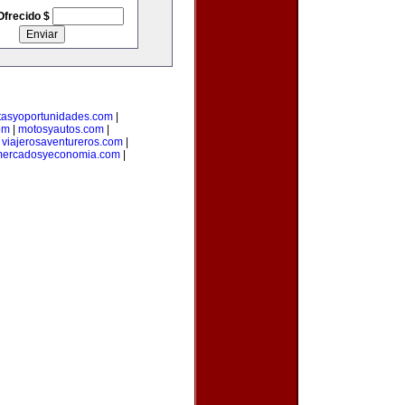
Ofrecido $
rtasyoportunidades.com
|
om
|
motosyautos.com
|
|
viajerosaventureros.com
|
ercadosyeconomia.com
|