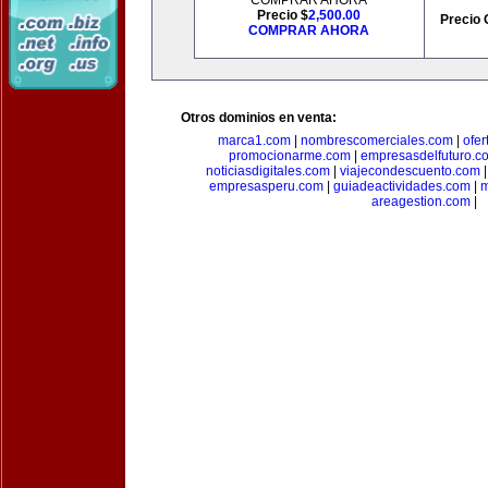
COMPRAR AHORA
Precio $
2,500.00
Precio 
COMPRAR AHORA
Otros dominios en venta:
marca1.com
|
nombrescomerciales.com
|
ofe
promocionarme.com
|
empresasdelfuturo.c
noticiasdigitales.com
|
viajecondescuento.com
empresasperu.com
|
guiadeactividades.com
|
m
areagestion.com
|