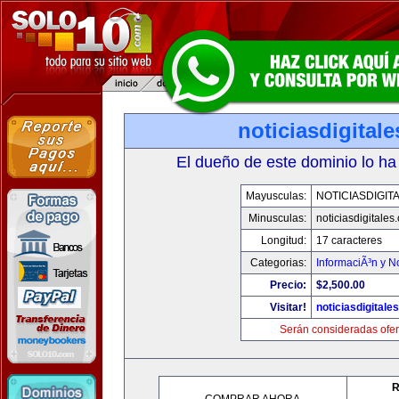
noticiasdigital
El dueño de este dominio lo ha
Mayusculas:
NOTICIASDIGIT
Minusculas:
noticiasdigitales
Longitud:
17 caracteres
Categorias:
InformaciÃ³n y No
Precio:
$2,500.00
Visitar!
noticiasdigitale
Serán consideradas ofer
R