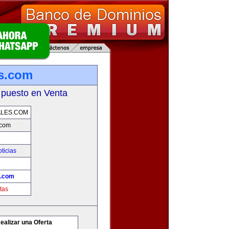
es.com
 puesto en Venta
ALES.COM
.com
ticias
s.com
tas
ealizar una Oferta