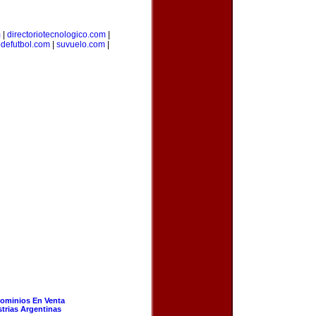
m
|
directoriotecnologico.com
|
odefutbol.com
|
suvuelo.com
|
ominios En Venta
strias Argentinas