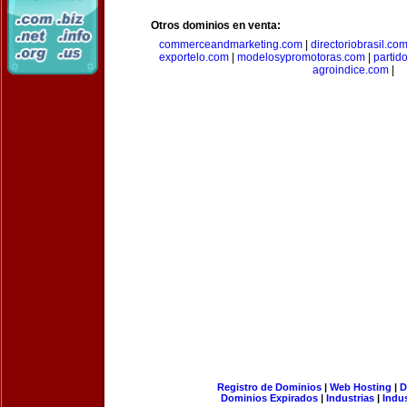
Otros dominios en venta:
commerceandmarketing.com
|
directoriobrasil.co
exportelo.com
|
modelosypromotoras.com
|
partid
agroindice.com
|
Registro de Dominios
|
Web Hosting
|
D
Dominios Expirados
|
Industrias
|
Indu