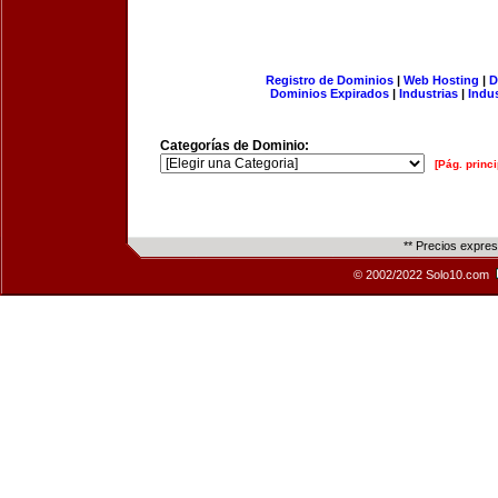
Registro de Dominios
|
Web Hosting
|
D
Dominios Expirados
|
Industrias
|
Indu
Categorías de Dominio:
[Pág. princi
** Precios expre
© 2002/2022 Solo10.com