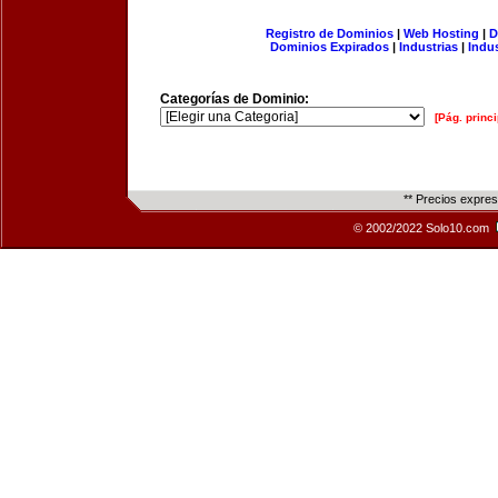
Registro de Dominios
|
Web Hosting
|
D
Dominios Expirados
|
Industrias
|
Indu
Categorías de Dominio:
[Pág. princi
** Precios expre
© 2002/2022 Solo10.com