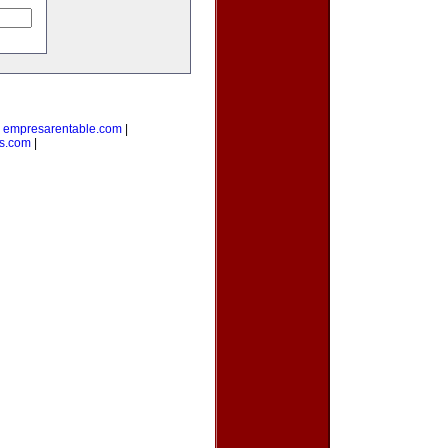
|
empresarentable.com
|
s.com
|