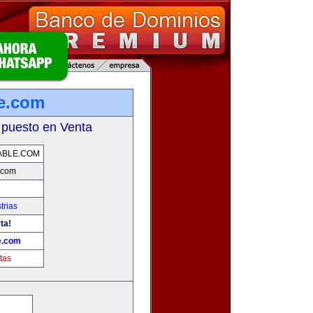
e.com
 puesto en Venta
ABLE.COM
.com
trias
ta!
e.com
tas