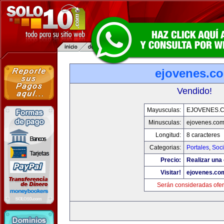
ejovenes.c
Vendido!
Mayusculas:
EJOVENES.
Minusculas:
ejovenes.co
Longitud:
8 caracteres
Categorias:
Portales
,
Soc
Precio:
Realizar una 
Visitar!
ejovenes.co
Serán consideradas ofer