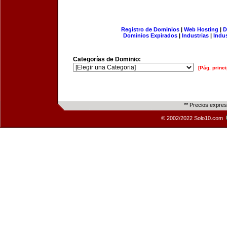
Registro de Dominios
|
Web Hosting
|
D
Dominios Expirados
|
Industrias
|
Indu
Categorías de Dominio:
[Pág. princi
** Precios expre
© 2002/2022 Solo10.com