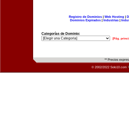
Registro de Dominios
|
Web Hosting
|
D
Dominios Expirados
|
Industrias
|
Indu
Categorías de Dominio:
[Pág. princi
** Precios expre
© 2002/2022 Solo10.com